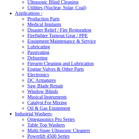
Ultrasonic Blind Cleaning
Utilities (Nuclear, Solar, Coal)
Applications
›
Production Parts
Medical Implants
Disaster Relief / Fire Restoration
Firefighter Turnout Gear / PPE
Equipment Maintenance & Service
Lubricating
Passivating
Deburring
Firearm Cleaning and Lubrication
Engine Valves & Other Parts
Electronics
DC Armatures
Saw Blade Repair
Window Blinds
Musical Instruments
Catalyst For Mixing
Oil & Gas Equipment
Industrial Washers
›
Omegasonics Pro Series
Table Top Washers
Multi-Stage Ultrasonic Cleaners
Powerlift 4500 Series