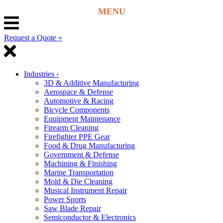
Request a Quote »
Industries
›
3D & Additive Manufacturing
Aerospace & Defense
Automotive & Racing
Bicycle Components
Equipment Maintenance
Firearm Cleaning
Firefighter PPE Gear
Food & Drug Manufacturing
Government & Defense
Machining & Finishing
Marine Transportation
Mold & Die Cleaning
Musical Instrument Repair
Power Sports
Saw Blade Repair
Semiconductor & Electronics